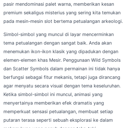
pasir mendominasi palet warna, memberikan kesan
premium sekaligus misterius yang sering kita temukan
pada mesin-mesin slot bertema petualangan arkeologi.
Simbol-simbol yang muncul di layar mencerminkan
tema petualangan dengan sangat baik. Anda akan
menemukan ikon-ikon klasik yang dipadukan dengan
elemen-elemen khas Mesir. Penggunaan Wild Symbols
dan Scatter Symbols dalam permainan ini tidak hanya
berfungsi sebagai fitur mekanis, tetapi juga dirancang
agar menyatu secara visual dengan tema keseluruhan.
Ketika simbol-simbol ini muncul, animasi yang
menyertainya memberikan efek dramatis yang
memperkuat sensasi petualangan, membuat setiap
putaran terasa seperti sebuah eksplorasi ke dalam