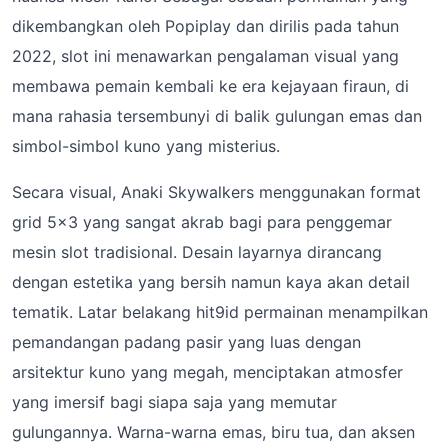
dikembangkan oleh Popiplay dan dirilis pada tahun
2022, slot ini menawarkan pengalaman visual yang
membawa pemain kembali ke era kejayaan firaun, di
mana rahasia tersembunyi di balik gulungan emas dan
simbol-simbol kuno yang misterius.
Secara visual, Anaki Skywalkers menggunakan format
grid 5×3 yang sangat akrab bagi para penggemar
mesin slot tradisional. Desain layarnya dirancang
dengan estetika yang bersih namun kaya akan detail
tematik. Latar belakang hit9id permainan menampilkan
pemandangan padang pasir yang luas dengan
arsitektur kuno yang megah, menciptakan atmosfer
yang imersif bagi siapa saja yang memutar
gulungannya. Warna-warna emas, biru tua, dan aksen