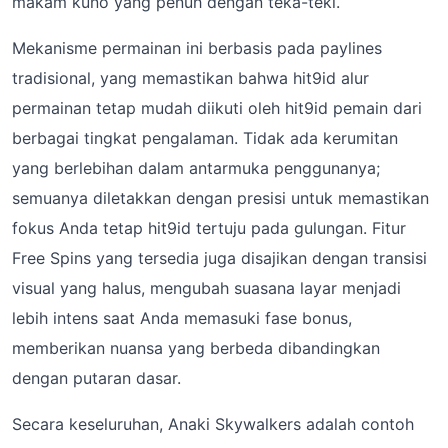
makam kuno yang penuh dengan teka-teki.
Mekanisme permainan ini berbasis pada paylines
tradisional, yang memastikan bahwa hit9id alur
permainan tetap mudah diikuti oleh hit9id pemain dari
berbagai tingkat pengalaman. Tidak ada kerumitan
yang berlebihan dalam antarmuka penggunanya;
semuanya diletakkan dengan presisi untuk memastikan
fokus Anda tetap hit9id tertuju pada gulungan. Fitur
Free Spins yang tersedia juga disajikan dengan transisi
visual yang halus, mengubah suasana layar menjadi
lebih intens saat Anda memasuki fase bonus,
memberikan nuansa yang berbeda dibandingkan
dengan putaran dasar.
Secara keseluruhan, Anaki Skywalkers adalah contoh