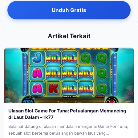
Unduh Gratis
Artikel Terkait
Ulasan Slot Game For Tuna: Petualangan Memancing
di Laut Dalam – rk77
Selamat datang di ulasan mendalam mengenai Game For Tuna,
sebuah slot bertema petualangan bawah laut yang