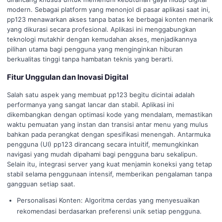
modern. Sebagai platform yang menonjol di pasar aplikasi saat ini,
pp123 menawarkan akses tanpa batas ke berbagai konten menarik
yang dikurasi secara profesional. Aplikasi ini menggabungkan
teknologi mutakhir dengan kemudahan akses, menjadikannya
pilihan utama bagi pengguna yang menginginkan hiburan
berkualitas tinggi tanpa hambatan teknis yang berarti.
Fitur Unggulan dan Inovasi Digital
Salah satu aspek yang membuat pp123 begitu dicintai adalah
performanya yang sangat lancar dan stabil. Aplikasi ini
dikembangkan dengan optimasi kode yang mendalam, memastikan
waktu pemuatan yang instan dan transisi antar menu yang mulus
bahkan pada perangkat dengan spesifikasi menengah. Antarmuka
pengguna (UI) pp123 dirancang secara intuitif, memungkinkan
navigasi yang mudah dipahami bagi pengguna baru sekalipun.
Selain itu, integrasi server yang kuat menjamin koneksi yang tetap
stabil selama penggunaan intensif, memberikan pengalaman tanpa
gangguan setiap saat.
Personalisasi Konten: Algoritma cerdas yang menyesuaikan
rekomendasi berdasarkan preferensi unik setiap pengguna.