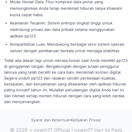
Mode Hemat Data: Fitur kompresi data pintar yang
memungkinkan Anda tetap menikmati hiburan tanpa khawatir
kuota cepat habis.
Keamanan Terjamin: Sistem enkripsi tingkat tinggi untuk
melindungi privasi dan data pribadi selama menggunakan
aplikasi pp123.
Kompatibilitas Luas: Mendukung berbagai versi sistem operasi
seluler dengan pembaruan berkala untuk menjaga stabilitas.
Tidak ada alasan lagi untuk merasa bosan saat Anda memiliki pp123
di genggaman tangan. Bergabunglah dengan jutaan pengguna
lainnya yang telah beralih ke cara baru menikmati konten digital.
Segera unduh pp123 dan rasakan sendiri perbedaan kualitas,
kecepatan, dan kenyamanan yang ditawarkan oleh aplikasi hiburan
paling inovatif tahun ini. Mulailah petualangan digital Anda hari ini
dan nikmati setiap momen hiburan dengan cara yang lebih cerdas
dan menyenangkan.
Syarat dan Ketentuan
Kebijakan Privasi
© 2026 ⭐ oxwin77 Official | oxwin77 Hari Ini Pasti